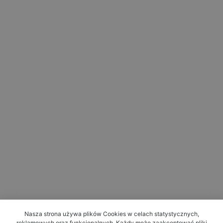
Nasza strona używa plików Cookies w celach statystycznych,
reklamowych oraz funkcjonalnych. Każdy może zaakceptować pliki